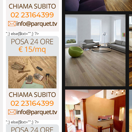
";} else{$txt="";} ?>
";} else{$txt="";} ?>