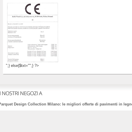
";} else{$txt="";} ?>
Parquet Design Collection Milano: le migliori offerte di pavimenti in legn