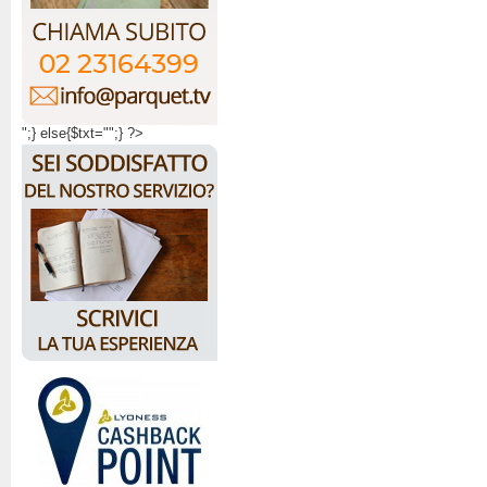
";} else{$txt="";} ?>