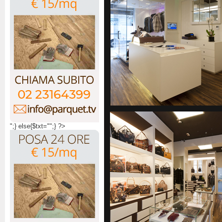
";} else{$txt="";} ?>