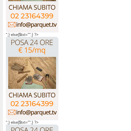
";} else{$txt="";} ?>
";} else{$txt="";} ?>