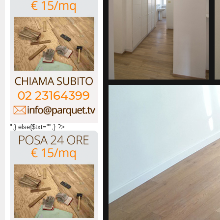
";} else{$txt="";} ?>