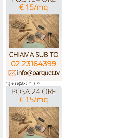
";} else{$txt="";} ?>