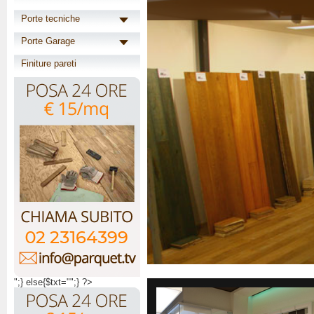
Porte tecniche
Porte Garage
Finiture pareti
";} else{$txt="";} ?>