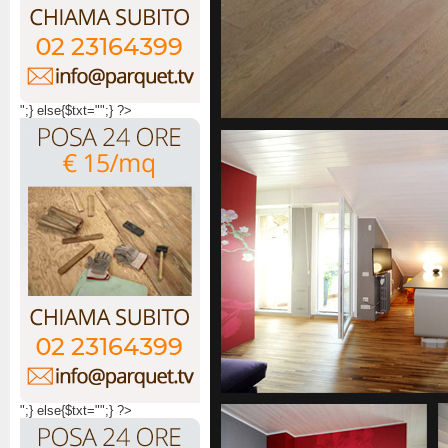
";} else{$txt="";} ?>
";} else{$txt="";} ?>