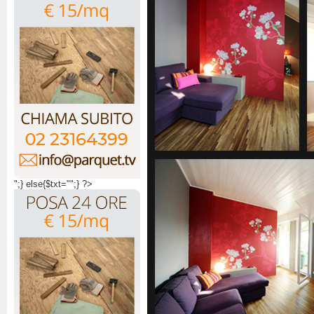
";} else{$txt="";} ?>