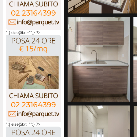
";} else{$txt="";} ?>
";} else{$txt="";} ?>