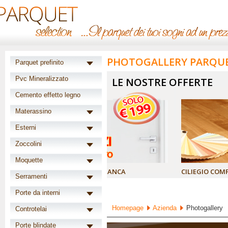
PHOTOGALLERY PARQU
Parquet prefinito
Pvc Mineralizzato
LE NOSTRE OFFERTE
Cemento effetto legno
Materassino
Esterni
Zoccolini
Moquette
 LACCATA BIANCA
CILIEGIO COMFORT 3 STRIP
Serramenti
Porte da interni
Homepage
Azienda
Photogallery
Controtelai
Porte blindate